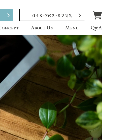
048-762-9222
Concept
About Us
Menu
Q&A