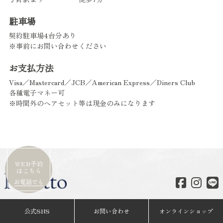
駐車場
契約駐車場4台分あり
※事前にお問い合わせください
お支払方法
Visa／Mastercard／JCB／American Express／Diners Club
各種電子マネー可
※時間外のヘアセット等は現金のみになります
WEB予約
はこちら
お電話でも
極上ヘッドスパならさいたま新都心駅すぐのRicetto（リチ
公式SNS
お問い合わせ
オンラインショップ
ェット）